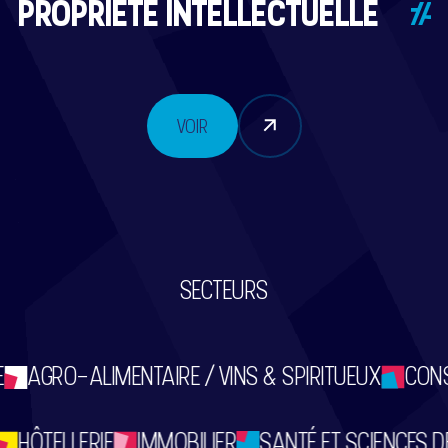
PROPRIÉTÉ INTELLECTUELLE
VOIR
SECTEURS
E
AGRO-ALIMENTAIRE / VINS & SPIRITUEUX
CONS
HÔTELLERIE
IMMOBILIER
SANTÉ ET SCIENCES DE