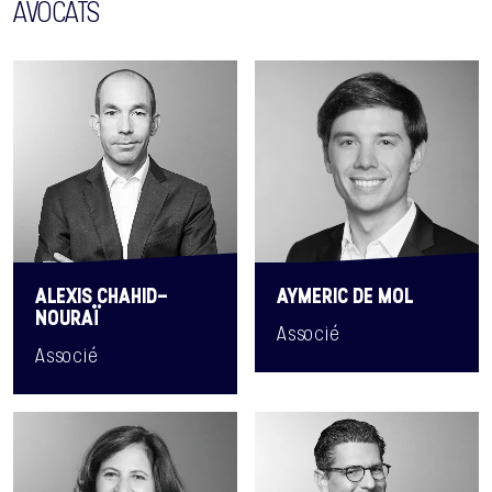
AVOCATS
AYMERIC DE MOL
ALEXIS CHAHID-
NOURAÏ
Associé
Associé