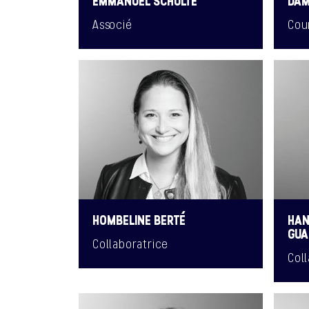
EMMANUEL SCHULTE
DAM
Associé
Cou
HOMBELINE BERTÉ
HAN
GUA
Collaboratrice
Col