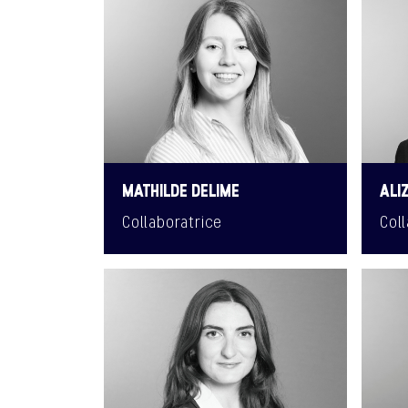
MATHILDE DELIME
ALI
Collaboratrice
Col