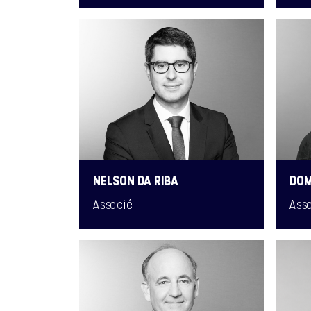
NELSON DA RIBA
DOM
Associé
Ass